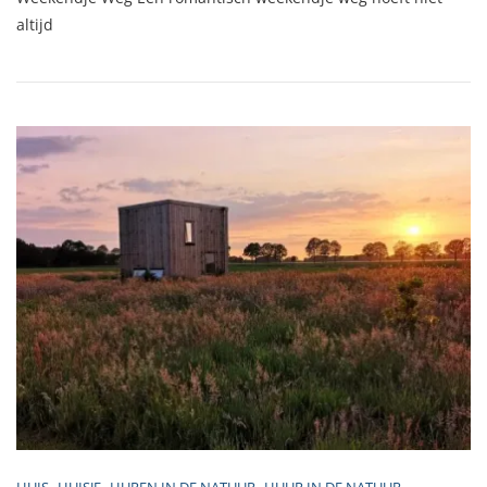
Weekendje
altijd
Weg:
Tips
Voor
Een
Goedkoop
Romantisch
Uitje
HUIS
HUISJE
HUREN IN DE NATUUR
HUUR IN DE NATUUR