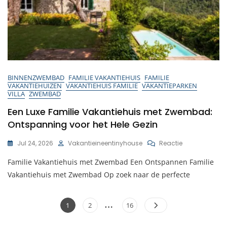
BINNENZWEMBAD
FAMILIE VAKANTIEHUIS
FAMILIE
VAKANTIEHUIZEN
VAKANTIEHUIS FAMILIE
VAKANTIEPARKEN
VILLA
ZWEMBAD
Een Luxe Familie Vakantiehuis met Zwembad:
Ontspanning voor het Hele Gezin
Op
Jul 24, 2026
Vakantieineentinyhouse
Reactie
Een
Familie Vakantiehuis met Zwembad Een Ontspannen Familie
Luxe
Familie
Vakantiehuis met Zwembad Op zoek naar de perfecte
Vakantiehuis
Met
Berichten
…
Zwembad:
Pagina
Pagina
Pagina
1
2
16
Ontspanning
paginering
Voor