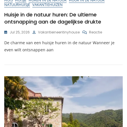
NATUURHUISJE
VAKANTIEHUIZEN
Huisje in de natuur huren: De ultieme
ontsnapping aan de dagelijkse drukte
Op
Jul 25, 2026
Vakantieineentinyhouse
Reactie
Huisje
De charme van een huisje huren in de natuur Wanneer je
In
De
even wilt ontsnappen aan
Natuur
Huren:
De
Ultieme
Ontsnapping
Aan
De
Dagelijkse
Drukte