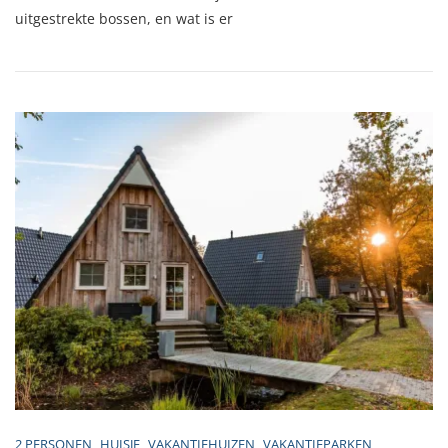
Natuurhuisje
uitgestrekte bossen, en wat is er
Op
De
Veluwe
En
Geniet
Van
Rust
En
Natuur
2 PERSONEN
HUISJE
VAKANTIEHUIZEN
VAKANTIEPARKEN