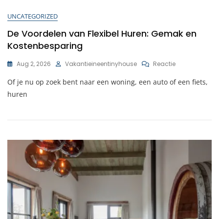
UNCATEGORIZED
De Voordelen van Flexibel Huren: Gemak en
Kostenbesparing
Op
Aug 2, 2026
Vakantieineentinyhouse
Reactie
De
Of je nu op zoek bent naar een woning, een auto of een fiets,
Voordelen
Van
huren
Flexibel
Huren:
Gemak
En
Kostenbespar