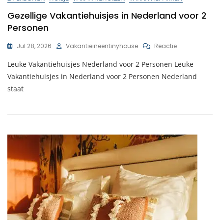
Gezellige Vakantiehuisjes in Nederland voor 2
Personen
Op
Jul 28, 2026
Vakantieineentinyhouse
Reactie
Gezellige
Leuke Vakantiehuisjes Nederland voor 2 Personen Leuke
Vakantiehuisj
In
Vakantiehuisjes in Nederland voor 2 Personen Nederland
Nederland
staat
Voor
2
Personen