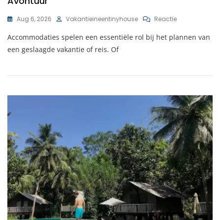
Avontuur
Op
Aug 6, 2026
Vakantieineentinyhouse
Reactie
Ontdek
Accommodaties spelen een essentiële rol bij het plannen van
De
Diversiteit
een geslaagde vakantie of reis. Of
Aan
Unieke
Accommodati
Voor
Jouw
Volgende
Avontuur