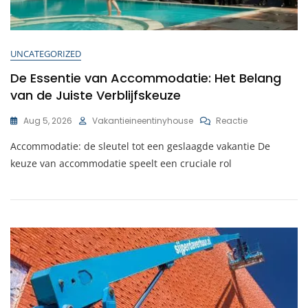
UNCATEGORIZED
De Essentie van Accommodatie: Het Belang
van de Juiste Verblijfskeuze
Op
Aug 5, 2026
Vakantieineentinyhouse
Reactie
De
Accommodatie: de sleutel tot een geslaagde vakantie De
Essentie
Van
keuze van accommodatie speelt een cruciale rol
Accommodati
Het
Belang
Van
De
Juiste
Verblijfskeuze