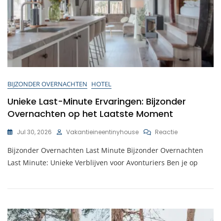
BIJZONDER OVERNACHTEN
HOTEL
Unieke Last-Minute Ervaringen: Bijzonder
Overnachten op het Laatste Moment
Op
Jul 30, 2026
Vakantieineentinyhouse
Reactie
Unieke
Bijzonder Overnachten Last Minute Bijzonder Overnachten
Last-
Minute
Last Minute: Unieke Verblijven voor Avonturiers Ben je op
Ervaringen:
Bijzonder
Overnachten
Op
Het
Laatste