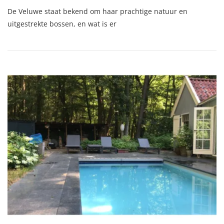
Huur
De Veluwe staat bekend om haar prachtige natuur en
Een
Knus
uitgestrekte bossen, en wat is er
Huisje
In
Het
Bos
Op
De
Veluwe
Voor
Een
Rustgevende
Vakantie