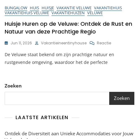
BUNGALOW
HUIS
HUISJE
VAKANTIE VELUWE
VAKANTIEHUIS
VAKANTIEHUIS VELUWE
VAKANTIEHUIZEN
VELUWE
Huisje Huren op de Veluwe: Ontdek de Rust en
Natuur van deze Prachtige Regio
Op
Jun 11, 2026
Vakantieineentinyhouse
Reactie
Huisje
De Veluwe staat bekend om zijn prachtige natuur en
Huren
Op
rustgevende omgeving, waardoor het de perfecte
De
Veluwe:
Ontdek
De
Zoeken
Rust
En
Zoeken
Natuur
Van
Deze
LAATSTE ARTIKELEN
Prachtige
Regio
Ontdek de Diversiteit aan Unieke Accommodaties voor Jouw