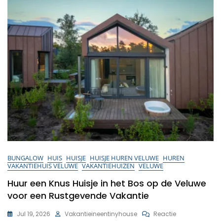
BUNGALOW
HUIS
HUISJE
HUISJE HUREN VELUWE
HUREN
VAKANTIEHUIS VELUWE
VAKANTIEHUIZEN
VELUWE
Huur een Knus Huisje in het Bos op de Veluwe
voor een Rustgevende Vakantie
Op
Jul 19, 2026
Vakantieineentinyhouse
Reactie