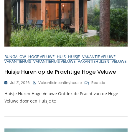
BUNGALOW
HOGE VELUWE
HUIS
HUISJE
VAKANTIE VELUWE
VAKANTIEHUIS
VAKANTIEHUIS VELUWE
VAKANTIEHUIZEN
VELUWE
Huisje Huren op de Prachtige Hoge Veluwe
Op
Jul 21, 2026
Vakantieineentinyhouse
Reactie
Huisje
Huisje Huren Hoge Veluwe Ontdek de Pracht van de Hoge
Huren
Op
Veluwe door een Huisje te
De
Prachtige
Hoge
Veluwe