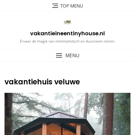
Ga
TOP MENU
naar
de
inhoud
vakantieineentinyhouse.nl
Ervaar de magie van minimalistisch en duurzaam reizen.
MENU
vakantiehuis veluwe