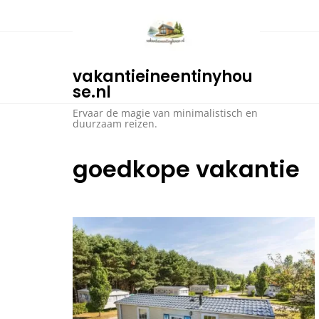
Ga
naar
de
inhoud
vakantieineentinyhou
se.nl
Ervaar de magie van minimalistisch en
duurzaam reizen.
goedkope vakantie