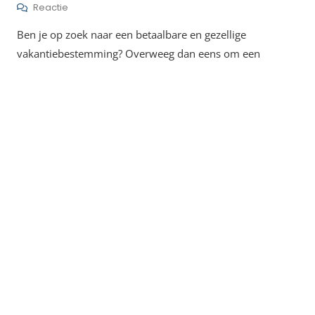
Op
Reactie
Huur
Ben je op zoek naar een betaalbare en gezellige
Een
Betaalbaar
vakantiebestemming? Overweeg dan eens om een
Huisje
Voor
Een
Budgetvriendelijke
Vakantie