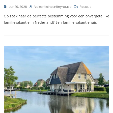
Op
Jun 19, 2026
Vakantieineentinyhouse
Reactie
Ultiem
Op zoek naar de perfecte bestemming voor een onvergetelijke
Genieten
In
familievakantie in Nederland? Een familie vakantiehuis
Een
Familie
Vakantiehuis
In
Nederland