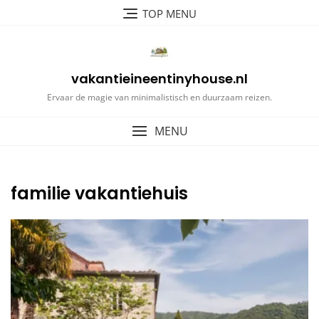
Ga
TOP MENU
naar
de
inhoud
vakantieineentinyhouse.nl
Ervaar de magie van minimalistisch en duurzaam reizen.
MENU
familie vakantiehuis