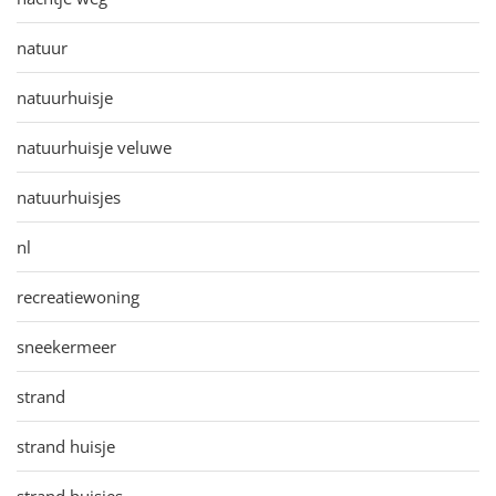
natuur
natuurhuisje
natuurhuisje veluwe
natuurhuisjes
nl
recreatiewoning
sneekermeer
strand
strand huisje
strand huisjes