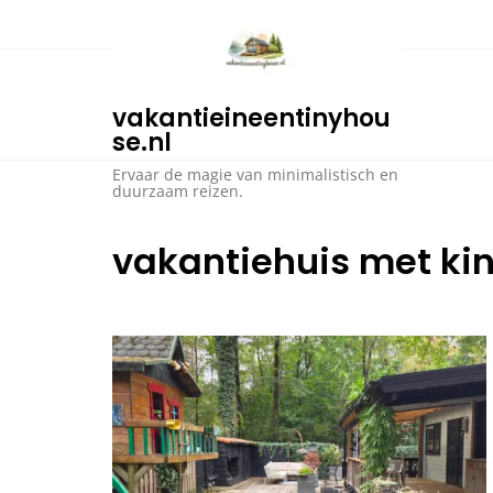
Ga
naar
de
inhoud
vakantieineentinyhou
se.nl
Ervaar de magie van minimalistisch en
duurzaam reizen.
vakantiehuis met ki