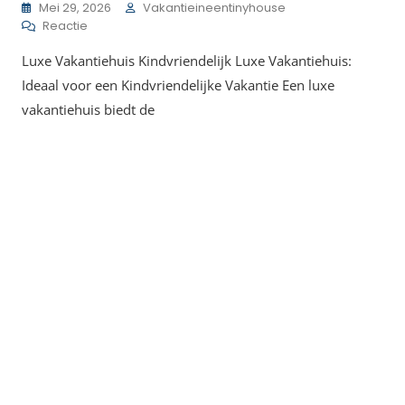
Mei 29, 2026
Vakantieineentinyhouse
Op
Reactie
Luxe
Luxe Vakantiehuis Kindvriendelijk Luxe Vakantiehuis:
Vakantiehuis:
Kindvriendelijk
Ideaal voor een Kindvriendelijke Vakantie Een luxe
Genieten
vakantiehuis biedt de
In
Stijl