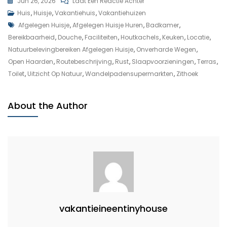
Op
Jun 26, 2026
Laat Een Reactie Achter
Ontsnap
Huis
,
Huisje
,
Vakantiehuis
,
Vakantiehuizen
Tags
Aan
Afgelegen Huisje
,
Afgelegen Huisje Huren
,
Badkamer
,
De
Bereikbaarheid
,
Douche
,
Faciliteiten
,
Houtkachels
,
Keuken
,
Locatie
,
Drukte:
Natuurbelevingbereiken Afgelegen Huisje
,
Onverharde Wegen
,
Huur
Open Haarden
,
Routebeschrijving
,
Rust
,
Slaapvoorzieningen
,
Terras
,
Jouw
Toilet
,
Uitzicht Op Natuur
,
Wandelpadensupermarkten
,
Zithoek
Idyllische
Afgelegen
About the Author
Huisje
Nu!
vakantieineentinyhouse