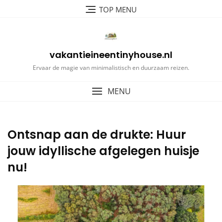
Ga
TOP MENU
naar
de
inhoud
vakantieineentinyhouse.nl
Ervaar de magie van minimalistisch en duurzaam reizen.
MENU
Ontsnap aan de drukte: Huur
jouw idyllische afgelegen huisje
nu!