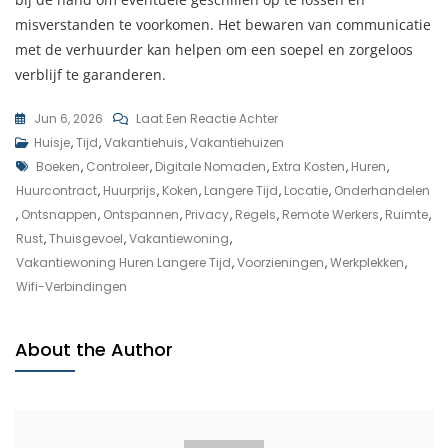
misverstanden te voorkomen. Het bewaren van communicatie
met de verhuurder kan helpen om een soepel en zorgeloos
verblijf te garanderen.
Op
Jun 6, 2026
Laat Een Reactie Achter
Huur
Huisje
,
Tijd
,
Vakantiehuis
,
Vakantiehuizen
Tags
Een
Boeken
,
Controleer
,
Digitale Nomaden
,
Extra Kosten
,
Huren
,
Vakantiewoning
Huurcontract
,
Huurprijs
,
Koken
,
Langere Tijd
,
Locatie
,
Onderhandelen
Voor
,
Ontsnappen
,
Ontspannen
,
Privacy
,
Regels
,
Remote Werkers
,
Ruimte
,
Langere
Rust
,
Thuisgevoel
,
Vakantiewoning
,
Tijd:
Vakantiewoning Huren Langere Tijd
,
Voorzieningen
,
Werkplekken
,
Geniet
Wifi-Verbindingen
Van
Een
About the Author
Verlengd
Verblijf
In
Alle