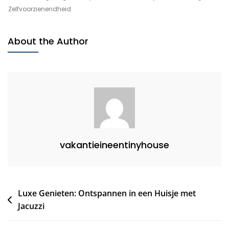
Wereld
Zelfvoorzienendheid
Van
Knusse
About the Author
Huisjes:
Een
Oase
Van
Rust
En
Gezelligheid
vakantieineentinyhouse
Bericht
Luxe Genieten: Ontspannen in een Huisje met
Jacuzzi
navigatie