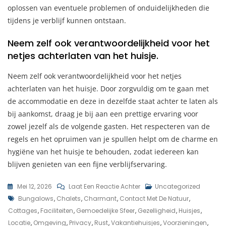
oplossen van eventuele problemen of onduidelijkheden die
tijdens je verblijf kunnen ontstaan.
Neem zelf ook verantwoordelijkheid voor het
netjes achterlaten van het huisje.
Neem zelf ook verantwoordelijkheid voor het netjes
achterlaten van het huisje. Door zorgvuldig om te gaan met
de accommodatie en deze in dezelfde staat achter te laten als
bij aankomst, draag je bij aan een prettige ervaring voor
zowel jezelf als de volgende gasten. Het respecteren van de
regels en het opruimen van je spullen helpt om de charme en
hygiëne van het huisje te behouden, zodat iedereen kan
blijven genieten van een fijne verblijfservaring.
Op
Mei 12, 2026
Laat Een Reactie Achter
Uncategorized
Tags
Ontdek
Bungalows
,
Chalets
,
Charmant
,
Contact Met De Natuur
,
De
Cottages
,
Faciliteiten
,
Gemoedelijke Sfeer
,
Gezelligheid
,
Huisjes
,
Betoverende
Locatie
,
Omgeving
,
Privacy
,
Rust
,
Vakantiehuisjes
,
Voorzieningen
,