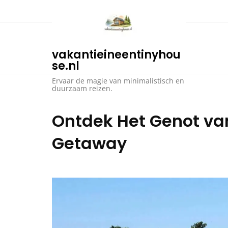
Ga
naar
de
inhoud
vakantieineentinyhou
se.nl
Ervaar de magie van minimalistisch en
duurzaam reizen.
Ontdek Het Genot van
Getaway