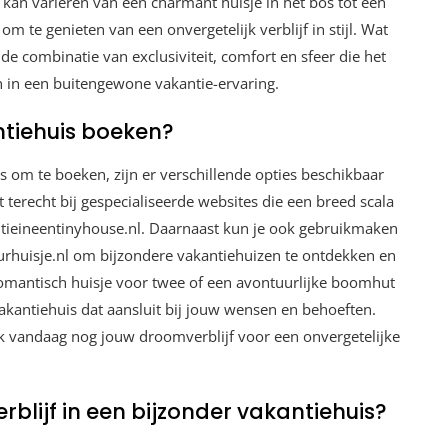
 kan variëren van een charmant huisje in het bos tot een
om te genieten van een onvergetelijk verblijf in stijl. Wat
de combinatie van exclusiviteit, comfort en sfeer die het
 in een buitengewone vakantie-ervaring.
ntiehuis boeken?
s om te boeken, zijn er verschillende opties beschikbaar
terecht bij gespecialiseerde websites die een breed scala
ntieineentinyhouse.nl. Daarnaast kun je ook gebruikmaken
rhuisje.nl om bijzondere vakantiehuizen te ontdekken en
romantisch huisje voor twee of een avontuurlijke boomhut
 vakantiehuis dat aansluit bij jouw wensen en behoeften.
ek vandaag nog jouw droomverblijf voor een onvergetelijke
rblijf in een bijzonder vakantiehuis?